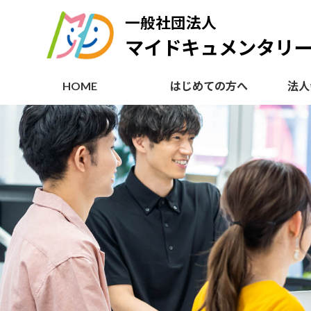
コ
ナ
一般社団法人
ン
ビ
テ
ゲ
マイドキュメンタリー 
ン
ー
ツ
シ
HOME
はじめての方へ
法人
へ
ョ
ス
ン
キ
に
ッ
移
プ
動