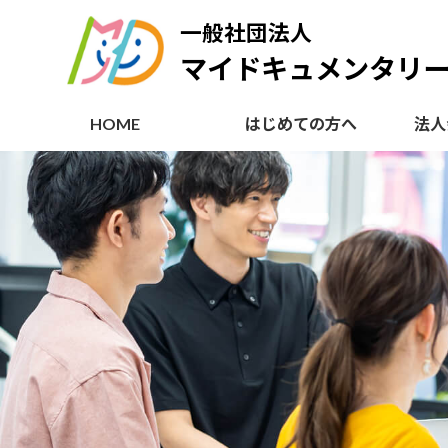
コ
ナ
一般社団法人
ン
ビ
テ
ゲ
マイドキュメンタリー 
ン
ー
ツ
シ
HOME
はじめての方へ
法人
へ
ョ
ス
ン
キ
に
ッ
移
プ
動